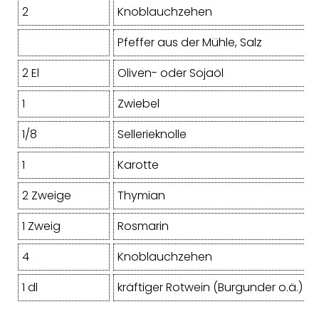
2
Knoblauchzehen
Pfeffer aus der Mühle, Salz
2 El
Oliven- oder Sojaöl
1
Zwiebel
1/8
Sellerieknolle
1
Karotte
2 Zweige
Thymian
1 Zweig
Rosmarin
4
Knoblauchzehen
1 dl
kräftiger Rotwein (Burgunder o.ä.)